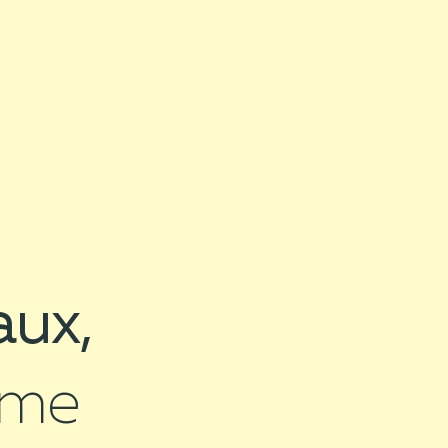
aux,
ême