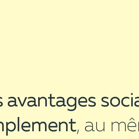
 avantages soci
mplement
, au m