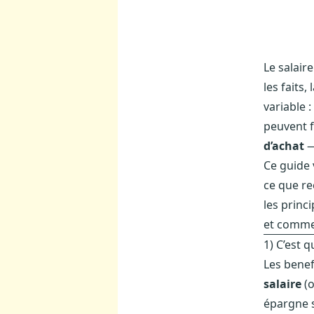
Le salair
les faits, 
variable :
peuvent f
d’achat
—
Ce guide 
ce que re
les princi
et commen
1) C’est q
Les benef
salaire
(o
épargne s