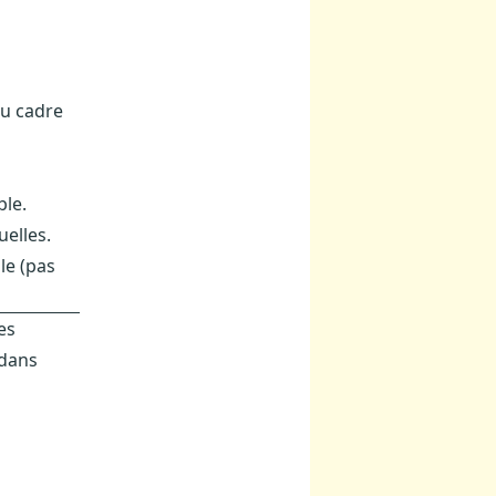
du cadre
ble.
elles.
le (pas
es
 dans