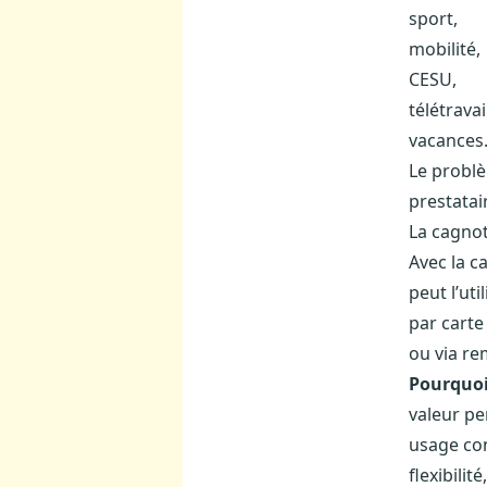
sport,
mobilité,
CESU,
télétravai
vacance
Le problè
prestatai
La cagnot
Avec la c
peut l’uti
par carte 
ou via re
Pourquoi
valeur pe
usage con
flexibilité,