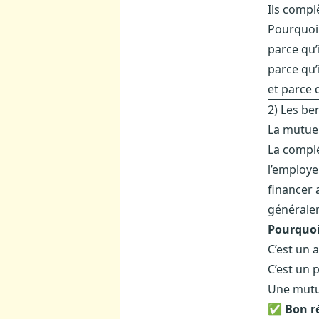
Ils compl
Pourquoi l
parce qu’
parce qu’i
et parce 
2) Les be
La mutuel
La complé
l’employe
financer 
généralem
Pourquoi
C’est un 
C’est un 
Une mutuel
✅
Bon r