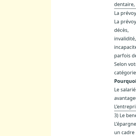
dentaire,
La prévoy
La prévo
décès,
invalidité,
incapacité
parfois 
Selon vot
catégorie
Pourquoi 
Le salari
avantageu
L’entrepri
3) Le bene
L’épargne
un cadre 