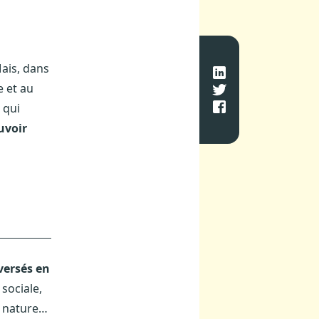
Mais, dans
e et au
) qui
uvoir
versés en
 sociale,
n nature…