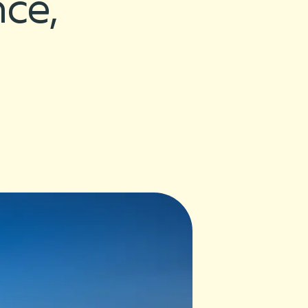
nce,
)