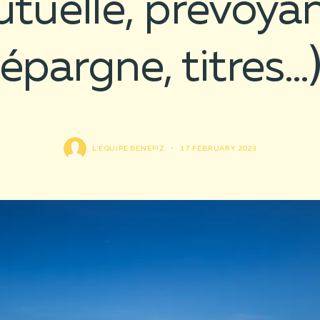
tuelle, prévoya
épargne, titres…
L'ÉQUIPE BENEFIZ
•
17 FEBRUARY 2023