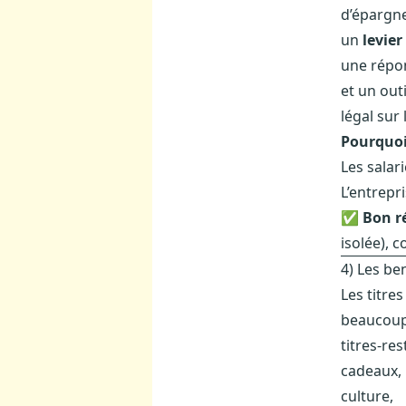
d’épargne
un
levier
une répon
et un out
légal sur 
Pourquoi 
Les salar
L’entrepr
✅
Bon r
isolée), c
4) Les be
Les titre
beaucoup 
titres-re
cadeaux,
culture,