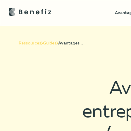
Avantag
Ressources
Guides
Avantages sociaux en entreprise : le guide complet (mutuelle, prévoyance, épargne, titres…)
Av
entrep