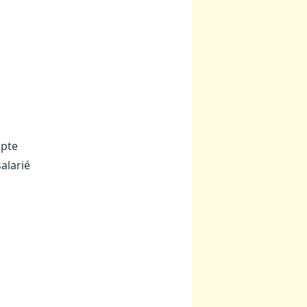
mpte
alarié