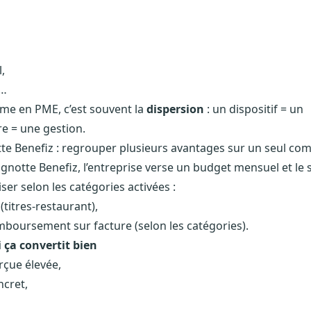
l,
s…
me en PME, c’est souvent la
dispersion
: un dispositif = un
re = une gestion.
te Benefiz : regrouper plusieurs avantages sur un seul co
agnotte Benefiz, l’entreprise verse un budget mensuel et le s
liser selon les catégories activées :
(titres-restaurant),
mboursement sur facture (selon les catégories).
 ça convertit bien
rçue élevée,
cret,