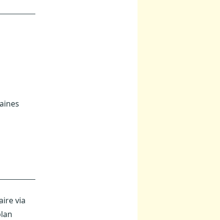
taines
ire via
plan