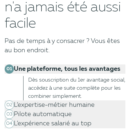
n'a jamais été aussi
facile
Pas de temps à y consacrer ? Vous êtes
au bon endroit.
Une plateforme, tous les avantages
01
Dès souscription du 1er avantage social,
accédez à une suite complète pour les
combiner simplement.
L’expertise-métier humaine
02
Pilote automatique
03
Des experts des avantages sociaux
L’expérience salarié au top
04
vous accompagnent à chaque étape de
Vos avantages sociaux n'ont jamais été