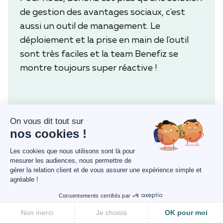
de gestion des avantages sociaux, c'est
aussi un outil de management. Le
déploiement et la prise en main de l'outil
sont très faciles et la team Benefiz se
montre toujours super réactive !
On vous dit tout sur
CHARLES CHRISTORY, CEO
LE FOURGON
nos cookies !
Les cookies que nous utilisons sont là pour
mesurer les audiences, nous permettre de
gérer la relation client et de vous assurer une expérience simple et
agréable !
Je souhaitais retravailler l'ensemble de nos
avantages sociaux et proposer à nos
Consentements certifiés par
salariés une solution avantageuse et facile
Non merci
Je choisis
OK pour moi