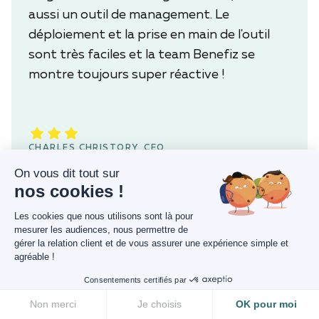
aussi un outil de management. Le
déploiement et la prise en main de l'outil
sont très faciles et la team Benefiz se
montre toujours super réactive !
CHARLES CHRISTORY, CEO
LE FOURGON
On vous dit tout sur
nos cookies !
Les cookies que nous utilisons sont là pour
mesurer les audiences, nous permettre de
Je souhaitais retravailler l'ensemble de nos
gérer la relation client et de vous assurer une expérience simple et
agréable !
avantages sociaux et proposer à nos
salariés une solution avantageuse et facile
Consentements certifiés par
à utiliser : c'est trouvé ! Les experts Benefiz
Non merci
Je choisis
OK pour moi
nous ont construit une offre complète